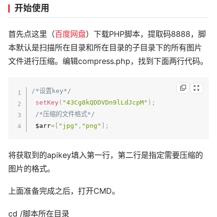
开始使用
首先点这里（
百度网盘
）下载PHP脚本，提取码8888，脚
本默认是扫描所在目录和所在目录的子目录下的所有图片
文件进行压缩。编辑compress.php，找到下面两行代码。
/*设置key*/
setKey
(
"43Cg8kQDDVDn9lLdJcpM"
)
;
/*压缩的文件格式*/
 $arr
=
[
"jpg"
,
"png"
]
;
将获取到的apikey填入第一行，第二行是指定需要压缩的
图片的格式。
上面准备完成之后，打开CMD。
cd /脚本所在目录