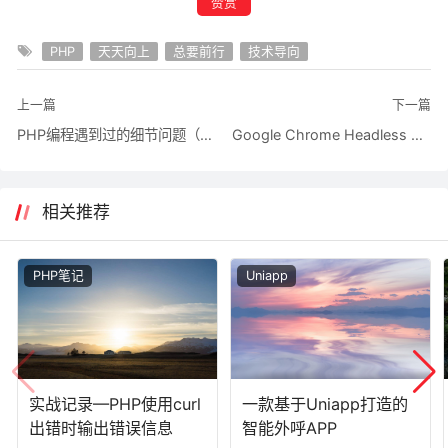
赞赏
PHP
天天向上
总要前行
技术导向
上一篇
下一篇
PHP编程遇到过的细节问题（总结）
Google Chrome Headless （网页保存为PDF、网页截图）
相关推荐
PHP笔记
Uniapp
实战记录—PHP使用curl
一款基于Uniapp打造的
出错时输出错误信息
智能外呼APP