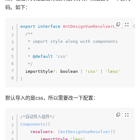
码。如下：
export
interface
AntDesignVueResolverOptions
{
/**

   * import style along with components

   *

   * 
@default
 'css'

   */
  importStyle
?
:
 boolean 
|
'css'
|
'less'
}
默认导入的是css，所以需要改一下配置：
/*自动导入组件*/
Components
(
{
resolvers
:
[
AntDesignVueResolver
(
{
importStyle
:
'less'