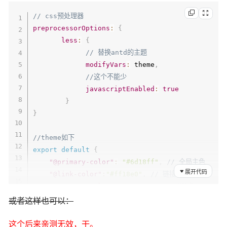
// css预处理器
preprocessorOptions
:
{
less
:
{
// 替换antd的主题
modifyVars
:
 theme
,
//这个不能少
javascriptEnabled
:
true
}
}
//theme如下
export
default
{
"@primary-color"
:
"#6d18ff"
,
// 全局主色
展开代码
"@link-color"
:
"#ff18e0"
,
// 链接色
"@success-color"
:
"#52c41a"
,
// 成功色
"@warning-color"
:
"#faad14"
,
// 警告色
或者这样也可以：
"@error-color"
:
"#f5222d"
,
// 错误色
"@font-size-base"
:
"14px"
,
// 主字号
这个后来亲测无效，干。