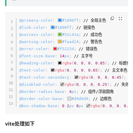
@primary-color
:
#1890ff
;
@link-color
:
#1890ff
;
@success-color
:
#52c41a
;
@warning-color
:
#faad14
;
@error-color
:
#f5222d
;
@font-size-base
:
14
px
;
@heading-color
:
rgba
(
0
,
0
,
0
,
0.85
)
;
@text-color
:
rgba
(
0
,
0
,
0
,
0.65
)
;
@text-color-secondary
:
rgba
(
0
,
0
,
0
,
0.45
)
;
@disabled-color
:
rgba
(
0
,
0
,
0
,
0.25
)
;
@border-radius-base
:
4
px
;
@border-color-base
:
#d9d9d9
;
@box-shadow-base
:
0
2
px
8
px
rgba
(
0
,
0
,
0
,
0.1
vite处理如下