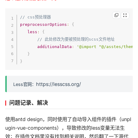
"@heading-color"
:
"rgba(0, 0, 0, 0.85)"
,
//
"@text-color"
:
"rgba(0, 0, 0, 0.65)"
,
// 主文
// css预处理器
"@text-color-secondary"
:
"rgba(0, 0, 0, 0.45
preprocessorOptions
:
{
"@disabled-color"
:
"rgba(0, 0, 0, 0.25)"
,
//
less
:
{
"@border-radius-base"
:
"4px"
,
// 组件/浮层圆角
// 此处修改为要被预处理的scss文件地址
"@border-color-base"
:
"#d9d9d9"
,
// 边框色
additionalData
:
'@import "@/asstes/theme
"@box-shadow-base"
:
"0 2px 8px rgba(0, 0, 0
}
}
}
https://lesscss.org/
Less官网：
问题记录、解决
使用antd design，同时使用了自动导入组件的插件（unpl
ugin-vue-components），导致修改的less变量无法生
效；在插件文档里没有找到相关说明，然后翻了一下源代