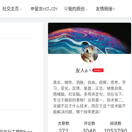
💬
留言୧(﹒︠ᴗ﹒︡)୨
友情链接✨
社交主页
💡
我的原创
友人a丶
Dream
真实、随性、洒脱、自由。观察，思考，学
习，变化，反馈，复盘，正念，镜像自我，
情绪脑，社会脑。多用肯定句，活在当下，
专注于眼前的事物！业务第一，技术第二，
关键不在于什么技术，而在于这个技术能不
能解决问题，哪个效率更高！
文章数
评论数
阅读数
272
1046
1053790
才会执行主题的func