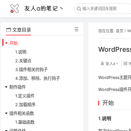
友人a的笔记丶
🗂️ 文章目录
现在位置:
首页
/
W
开始
WordP
1.说明
2.关键点
友人a丶
W
3.插件相关的钩子
WordPress主题
4.添加、移除、执行钩子
制作插件
WordPress插
1.定义插件
开始
2.加载顺序
插件相关函数
1.说明
1.基础函数
问题总结
每次WordPres