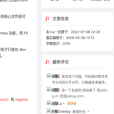
辑任何核心文件就可
文章信息
友人a丶创建于：
2022-07-08 22:26
ess 功能，而 Fil
最后编辑于：
2026-05-06 13:12
字数统计：
2515
些钩子只是在 Wor
因。
最新评论
顾毅
我发现个问题。代码框的数字序
号与代码行不对齐，行数越多差越多。
倦意
改一下友链吧 网站换了 将jyblo
g.cn 改成jyblog.com
hook()
和
register
友人a丶
PicOverlay
数据好全