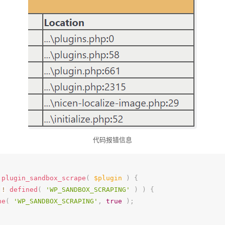
代码报错信息
plugin_sandbox_scrape
(
$plugin
)
{
!
defined
(
'WP_SANDBOX_SCRAPING'
)
)
{
ne
(
'WP_SANDBOX_SCRAPING'
,
true
)
;