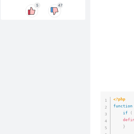
5
47
<?php
function
if
(
defi
}