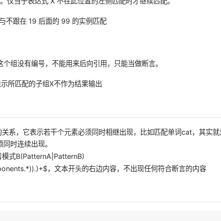
。仅当子表达式 X 不在此位置的左侧匹配时才继续匹配。
9 与不跟在 19 后面的 99 的实例匹配
组，这个组没有编号，不能用来后向引用，只能当做断言。
中表示所匹配的子组X不作为结果输出
单的关系，它表示若干个元素必须同时相继出现，比如匹配单词cat，其实就
必须同时连续出现。
(PatternA|PatternB)
*components.*)).)+$，文本开头的右边内容，不出现任何符合断言的内容