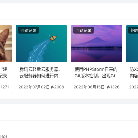
问题记录
问题记录
问
些建
腾讯云轻量云服务器、
使用PHPStorm自带的
防X
记录
云服务器如何进行内网
Git版本控制，出现Git.
内容
互联？
exe占用内存过高
1271
2008
1326
2022年07月02日
2022年06月15日
202
讨论！