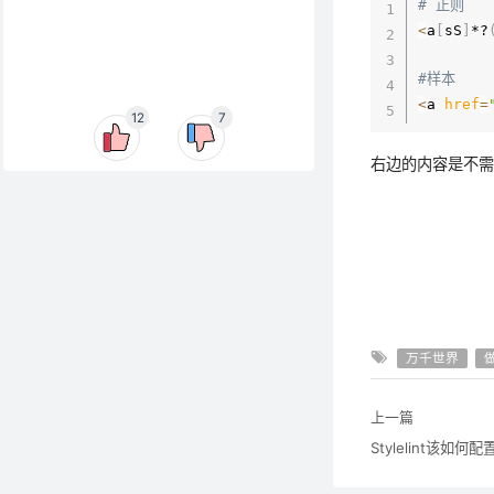
# 正则
<
a
[
sS
]
*?
#样本
<
a 
href
=
12
7
右边的内容是不
万千世界
上一篇
Stylelint该如何