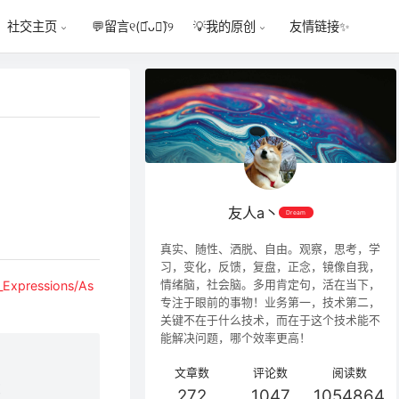
💬
留言୧(﹒︠ᴗ﹒︡)୨
友情链接✨
社交主页
💡
我的原创
友人a丶
Dream
真实、随性、洒脱、自由。观察，思考，学
习，变化，反馈，复盘，正念，镜像自我，
情绪脑，社会脑。多用肯定句，活在当下，
_Expressions/As
专注于眼前的事物！业务第一，技术第二，
关键不在于什么技术，而在于这个技术能不
能解决问题，哪个效率更高！
文章数
评论数
阅读数
！
272
1047
1054864