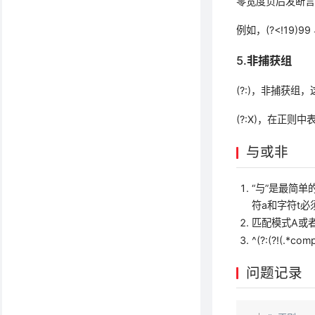
零宽度负后发断言
例如，(?<!19)9
5.非捕获组
(?:)，非捕获
(?:X)，在正则
与或非
“与”是最简
符a和字符t
匹配模式A或者模式B
^(?:(?!(.
问题记录