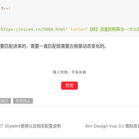
(
?
=
>
)
"https://nicen.cn/5889.html"
title
=
"【转】流量控制算法——什么
需要匹配进来的，需要一直匹配就需要左侧是动态变化的。
赠人玫瑰，手有余香
赞赏
做自己
天天向上
配置？Stylelint使用以及相关配置说明
Ant-Design-Vue 3.x