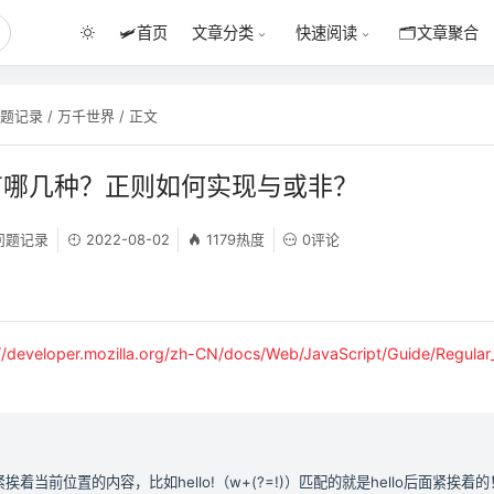
🛩️
首页
🗂️
文章聚合
文章分类
快速阅读
问题记录
/
万千世界
/ 正文
有哪几种？正则如何实现与或非？
问题记录
2022-08-02
1179热度
0评论
://developer.mozilla.org/zh-CN/docs/Web/JavaScript/Guide/Regular
着当前位置的内容，比如hello!（w+(?=!)）匹配的就是hello后面紧挨着的