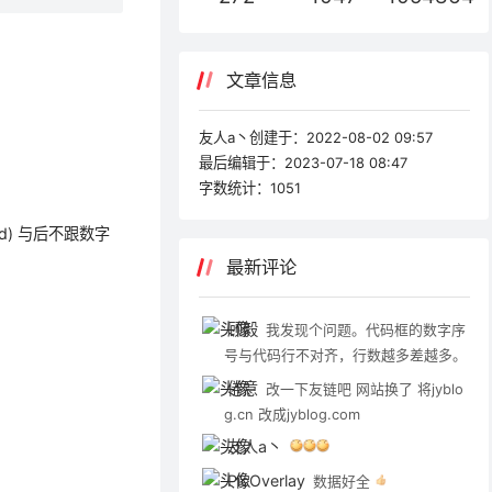
文章信息
友人a丶创建于：
2022-08-02 09:57
最后编辑于：
2023-07-18 08:47
字数统计：
1051
d) 与后不跟数字
最新评论
顾毅
我发现个问题。代码框的数字序
号与代码行不对齐，行数越多差越多。
倦意
改一下友链吧 网站换了 将jyblo
g.cn 改成jyblog.com
友人a丶
PicOverlay
数据好全