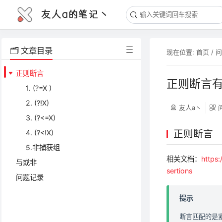
友人a的笔记丶
🗂️ 文章目录
现在位置:
首页
/
正则断言
正则断言
1. (?=X )
2. (?!X)
友人a丶
3. (?<=X)
正则断言
4. (?<!X)
5.非捕获组
相关文档：
https
与或非
sertions
问题记录
提示
断言匹配的是紧挨