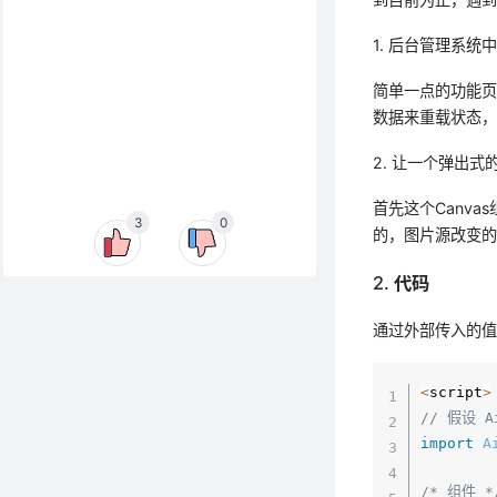
1. 后台管理系
简单一点的功能
数据来重载状态
2. 让一个弹出
首先这个Canv
3
0
的，图片源改变
2. 代码
通过外部传入的值
<
script
>
// 假设 A
import
A
/* 组件 *