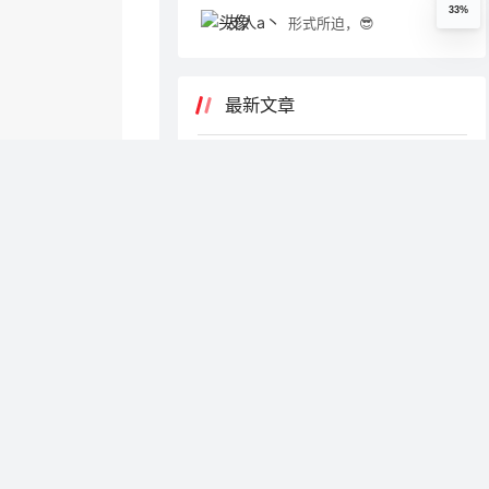
33%
友人a丶
形式所迫，😎
最新文章
ESP32单片机开发 从入门到精
通
19天前
展开代码
Wsl从入门到精通，Wsl快速
上手
2026-06-02
Ubuntu 从入门到精通，Ubun
tu 快速上手
2026-05-10
Gin从入门到精通，Gin快速上
手
2026-04-24