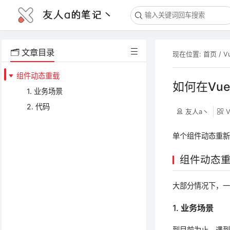
友人a的笔记丶
🗂️ 文章目录
现在位置:
首页
/
V
组件动态重载
如何在Vu
1. 业务场景
2. 代码
友人a丶
单个组件动态重
组件动态
大部分情况下，
1. 业务场景
到目前为止，遇