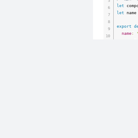
let
 comp
let
 name
export
d
name
:
props
:
name
ty
re
}
}
,
子组件内部触发
render
/* 
<
script
>
if
(
// 假设 A
if
import
A
        
}
/* 组件 *
      co
let
 comp