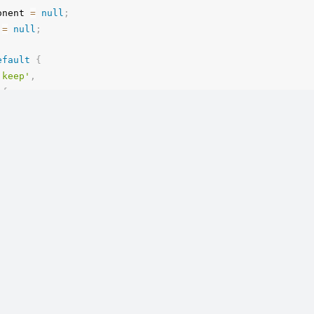
onent 
=
null
;
 
=
null
;
efault
{
'keep'
,
{
:
{
pe
:
String
,
quired
:
true
，触发自定义事件时自动重载：
(
h
)
{
不加载缓存 */
this
.
name
!==
 name 
&&
 component
)
{
iPlusComponent 是你要使用的 ai-plus 组件
(
component
.
componentInstance
)
{
iCanvasPlus
from
'../canvas/plus.vue'
;
component
.
componentInstance
.
$destroy
(
)
;
/
mponent 
=
null
;
onent 
=
null
;