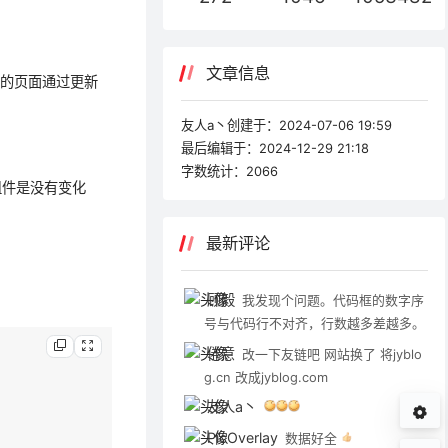
文章信息
杂的页面通过更新
友人a丶创建于：
2024-07-06 19:59
最后编辑于：
2024-12-29 21:18
字数统计：
2066
组件是没有变化
最新评论
顾毅
我发现个问题。代码框的数字序
号与代码行不对齐，行数越多差越多。
倦意
改一下友链吧 网站换了 将jyblo
g.cn 改成jyblog.com
友人a丶
PicOverlay
数据好全