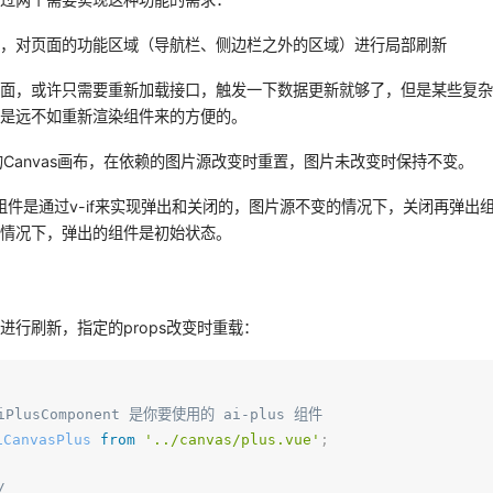
统中，对页面的功能区域（导航栏、侧边栏之外的区域）进行局部刷新
页面，或许只需要重新加载接口，触发一下数据更新就够了，但是某些复
，是远不如重新渲染组件来的方便的。
式的Canvas画布，在依赖的图片源改变时重置，图片未改变时保持不变。
as组件是通过v-if来实现弹出和关闭的，图片源不变的情况下，关闭再弹出
的情况下，弹出的组件是初始状态。
进行刷新，指定的props改变时重载：
iPlusComponent 是你要使用的 ai-plus 组件
iCanvasPlus
from
'../canvas/plus.vue'
;
/