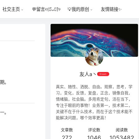
💬
留言୧(﹒︠ᴗ﹒︡)୨
友情链接✨
社交主页
💡
我的原创
友人a丶
Dream
周期。
真实、随性、洒脱、自由。观察，思考，学
习，变化，反馈，复盘，正念，镜像自我，
情绪脑，社会脑。多用肯定句，活在当下，
专注于眼前的事物！业务第一，技术第二，
关键不在于什么技术，而在于这个技术能不
之一。
能解决问题，哪个效率更高！
文章数
评论数
阅读数
272
1046
1053482