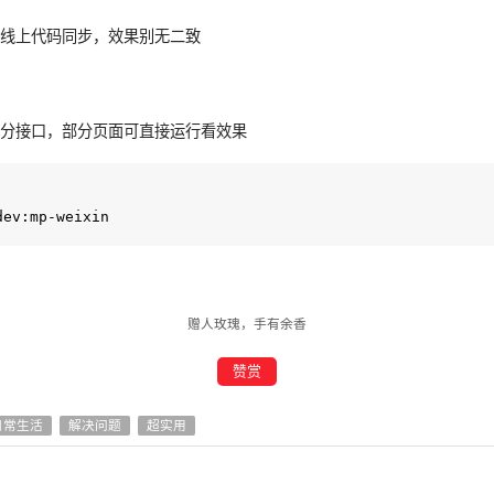
序线上代码同步，效果别无二致
部分接口，部分页面可直接运行看效果
赠人玫瑰，手有余香
赞赏
日常生活
解决问题
超实用