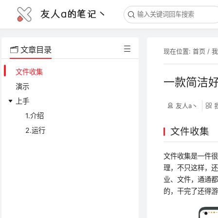
友人a的笔记丶
🗂️ 文章目录
现在位置:
首页
/
文件收集
一款简洁
演示
上手
友人a丶
1.介绍
文件收集
2.运行
文件收集是一件
理，不只这样，还
业、文件，通通都
的，干完了还得