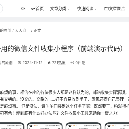
🛩️
首页
🗂️
文章聚合
文章分类
快速阅读
我的原创
/
天天向上
/ 正文
好用的微信文件收集小程序（前端演示代码）
我的原创
2024-11-12
721热度
0评论
很麻烦的事，相信在座的各位很多人都是这样认为的，邮箱收集步骤繁琐
有交错的、没交的、交晚的……好不容易收到手了，发现还得自己整理一
是麻烦事。 但是没法，谁叫咱们接到这个任务了呢！既然要干，咱就得
游刃有余！那到底有什么好办法呢？文件收集小工具来助你一臂之力！