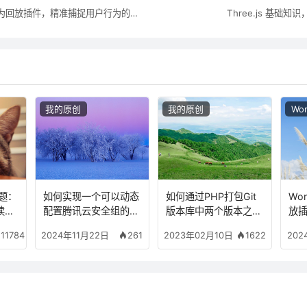
Wordpress用户行为回放插件，精准捕捉用户行为的每一步
Three.js 基础知识
我的原创
我的原创
Wor
主题：
如何实现一个可以动态
如何通过PHP打包Git
Wo
阅读变
配置腾讯云安全组的接
版本库中两个版本之间
放
口？
的差异文件？
行
111784
261
1622
2024年11月22日
2023年02月10日
202