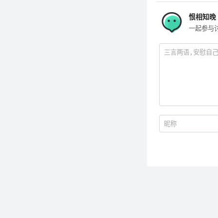
恨相知晚
一起参与