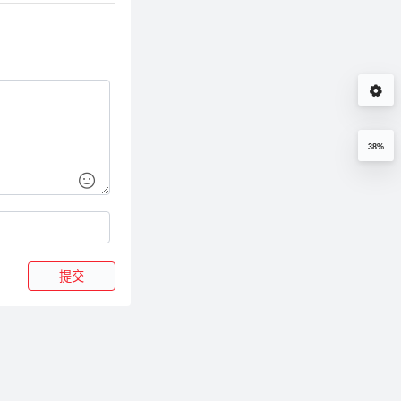
38%
提交