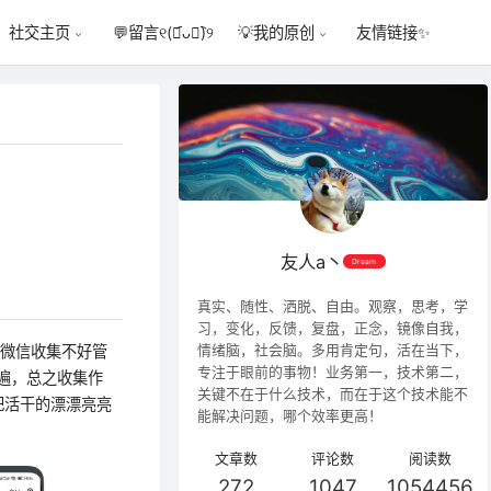
💬
留言୧(﹒︠ᴗ﹒︡)୨
友情链接✨
社交主页
💡
我的原创
友人a丶
Dream
真实、随性、洒脱、自由。观察，思考，学
习，变化，反馈，复盘，正念，镜像自我，
情绪脑，社会脑。多用肯定句，活在当下，
，微信收集不好管
专注于眼前的事物！业务第一，技术第二，
遍，总之收集作
关键不在于什么技术，而在于这个技术能不
把活干的漂漂亮亮
能解决问题，哪个效率更高！
文章数
评论数
阅读数
272
1047
1054456