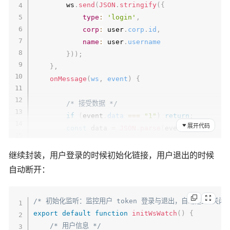
const
 data 
=
await
param
(
c
)
;
        ws
.
send
(
JSON
.
stringify
(
{
Logger
.
debug
(
'收到请求'
,
 data
)
;
type
:
'login'
,
if
(
!
!
data
.
phone
&&
!
!
data
.
name
&&
!
!
da
corp
:
 user
.
corp
.
id
,
const
 companyMap 
=
 corpClients
.
get
(
name
:
 user
.
username
const
 client 
=
 companyMap 
?
 company
}
)
)
;
if
(
!
client
)
return
 c
.
json
(
{
code
:
0
}
,
            client
.
send
(
JSON
.
stringify
(
data
)
)
;
onMessage
(
ws
,
 event
)
{
return
 c
.
json
(
{
code
:
1
,
message
:
'o
}
else
{
/* 接受数据 */
return
 c
.
json
(
{
code
:
0
,
message
:
'f
if
(
event
.
data
===
"1"
)
return
;
展开代码
}
const
 data 
=
JSON
.
parse
(
event
.
data
)
;
}
catch
(
error
)
{
Logger
.
error
(
'处理webhook请求失败'
,
 error
)
/* 处理，后台应用弹出 */
继续封装，用户登录的时候初始化链接，用户退出的时候
return
 c
.
json
(
{
code
:
0
,
message
:
'error
moveTop
(
)
;
自动断开：
}
}
)
;
/* 登录同一个账号，退出登录 */
/* 初始化监听：监控用户 token 登录与退出，自动建立/关闭 w
if
(
data
.
type
===
"quit"
)
{
export
default
function
initWsWatch
(
)
{
serve
(
{
fetch
:
 app
.
fetch
,
port
:
CONFIG
.
ports
.
htt
quit________system
(
)
;
/* 用户信息 */
Logger
.
info
(
`
HTTP服务器运行在 http://localhost
return
 load
.
info
(
'您的账号在别处登录'
)
;