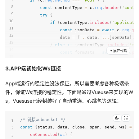
if
(
c
.
req
.
method
===
'POST'
)
{
}
const
 contentType 
=
 c
.
req
.
header
(
'conte
}
)
;
try
{
if
(
contentType
.
includes
(
'applicati
const
 jsonData 
=
await
 c
.
req
.
js
                data 
=
{
...
data
,
...
jsonData
}
;
}
else
if
(
contentType
.
includes
(
'mu
展开代码
const
 formData 
=
await
 c
.
req
.
pa
                data 
=
{
...
data
,
...
formData
}
;
}
3.APP端初始化Ws链接
}
catch
(
parseError
)
{
Logger
.
warn
(
'解析请求数据失败'
,
 parseE
App端运行的稳定性没法保证，所以需要考虑各种极端条
}
件，保证Ws连接的稳定性。下面是通过Vueuse来实现的W
}
s，Vuesuse已经封装好了自动重连、心跳包等逻辑：
return
 data
;
}
;
/* 链接websocket */
app
.
all
(
'/send'
,
async
(
c
)
=>
{
const
{
status
,
 data
,
 close
,
 open
,
 send
,
 ws
}
=
u
try
{
onConnected
(
ws
)
{