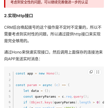
考虑到安全性的问题，可以继续完善做进一步的认证
if
(
!
companyMap
)
{
              companyMap 
=
new
Map
(
)
;
2.实现http接口
              corpClients
.
set
(
corp
,
 companyMap
)
}
CRM后台唤起拨号的这个操作是不定时不定量的，所以不
const
 existingClient 
=
 companyMap
.
g
需要考虑到实时性的问题，所以通过提供http接口来实现
if
(
existingClient
)
{
是完全够用的。
Logger
.
info
(
`
禁止重复登录，通知
${
phon
              existingClient
.
send
(
JSON
.
stringif
通过Hono来快速实现接口，然后调用上面保存的连接池来
              companyMap
.
delete
(
phone
)
;
}
向APP发送实时消息：
Logger
.
info
(
`
新消息：
${
phone
}
上线
`
)
;
            ws
.
phone
=
 phone
;
const
 app 
=
new
Hono
(
)
;
            ws
.
corp
=
 corp
;
            companyMap
.
set
(
phone
,
 ws
)
;
const
param
=
async
(
c
)
=>
{
}
let
 data 
=
{
}
;
}
const
 queryParams 
=
 c
.
req
.
query
(
)
;
}
catch
(
error
)
{
if
(
Object
.
keys
(
queryParams
)
.
length
>
0
)
 da
Logger
.
error
(
'处理WebSocket消息失败'
,
 erro