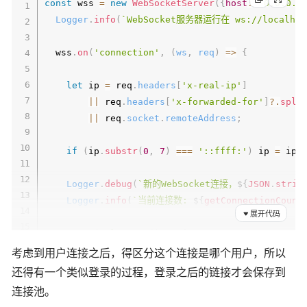
const
 wss 
=
new
WebSocketServer
(
{
host
:
'0.0.0.0
Logger
.
info
(
`
WebSocket服务器运行在 ws://localhos
  wss
.
on
(
'connection'
,
(
ws
,
 req
)
=>
{
let
 ip 
=
 req
.
headers
[
'x-real-ip'
]
||
 req
.
headers
[
'x-forwarded-for'
]
?.
spli
||
 req
.
socket
.
remoteAddress
;
if
(
ip
.
substr
(
0
,
7
)
===
'::ffff:'
)
 ip 
=
 ip
.
Logger
.
debug
(
`
新的WebSocket连接，
${
JSON
.
strin
Logger
.
info
(
`
当前连接数: 
${
getConnectionCount
展开代码
    ws
.
on
(
'close'
,
(
)
=>
{
if
(
ws
.
corp
&&
 ws
.
phone
)
{
考虑到用户连接之后，得区分这个连接是哪个用户，所以
const
 companyMap 
=
 corpClients
.
get
(
ws
.
c
还得有一个类似登录的过程，登录之后的链接才会保存到
if
(
companyMap
)
{
连接池。
          companyMap
.
delete
(
ws
.
phone
)
;