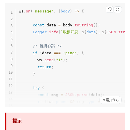
if
(
companyMap
.
size
===
0
)
 corpClient
}
ws
.
on
(
'message'
,
(
body
)
=>
{
Logger
.
debug
(
'WebSocket连接关闭'
,
{
phone
:
}
const
 data 
=
 body
.
toString
(
)
;
}
)
;
Logger
.
info
(
`
收到消息：
${
data
}
，
${
JSON
.
strin
    ws
.
on
(
'error'
,
(
error
)
=>
{
/* 维持心跳 */
Logger
.
error
(
'WebSocket连接错误'
,
 error
)
;
if
(
data 
===
'ping'
)
{
if
(
ws
.
corp
&&
 ws
.
phone
)
{
        ws
.
send
(
"1"
)
;
const
 companyMap 
=
 corpClients
.
get
(
ws
.
c
return
;
if
(
companyMap
)
{
}
          companyMap
.
delete
(
ws
.
phone
)
;
if
(
companyMap
.
size
===
0
)
 corpClient
try
{
}
const
 msg 
=
JSON
.
parse
(
data
)
;
展开代码
}
if
(
!
ws
.
phone
&&
 msg
.
type
===
'login'
)
}
)
;
if
(
msg
?.
name 
&&
 msg
?.
corp
)
{
}
)
;
const
 phone 
=
 msg
.
name
;
提示
const
 corp 
=
String
(
msg
.
corp
)
;
let
 companyMap 
=
 corpClients
.
get
(
co