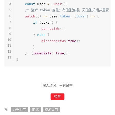
const
 user 
=
_user
(
)
;
Logger
.
info
(
`
调试模式: 
${
CONFIG
.
debug
?
'开启'
}
else
if
(
data
.
type
===
"call"
)
{
/* 监听 token 变化：有值则连接，无值则关闭并重置 *
}
)
;
call
(
{
phone
:
 data
.
phone
}
)
;
watch
(
(
)
=>
 user
.
token
,
(
token
)
=>
{
}
if
(
token
)
{
return
 app
;
connectWs
(
)
;
}
,
}
else
{
heartbeat
:
{
disconnectWs
(
true
)
;
interval
:
5000
}
}
,
}
,
{
immediate
:
true
}
)
;
immediate
:
true
,
}
autoClose
:
false
,
autoReconnect
:
true
}
)
;
赠人玫瑰，手有余香
赞赏
万千世界
前端
技术导向