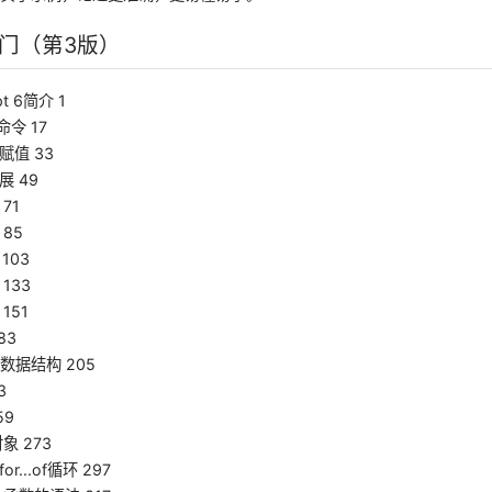
入门（第3版）
pt 6简介 1
t命令 17
赋值 33
展 49
71
85
103
133
151
83
p数据结构 205
3
59
对象 273
for...of循环 297