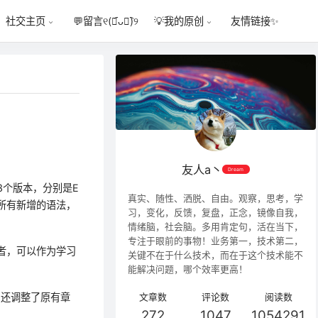
💬
留言୧(﹒︠ᴗ﹒︡)୨
友情链接✨
社交主页
💡
我的原创
友人a丶
Dream
了3个版本，分别是E
真实、随性、洒脱、自由。观察，思考，学
绍了所有新增的语法，
习，变化，反馈，复盘，正念，镜像自我，
情绪脑，社会脑。多用肯定句，活在当下，
专注于眼前的事物！业务第一，技术第二，
读者，可以作为学习
关键不在于什么技术，而在于这个技术能不
能解决问题，哪个效率更高！
，还调整了原有章
文章数
评论数
阅读数
272
1047
1054291