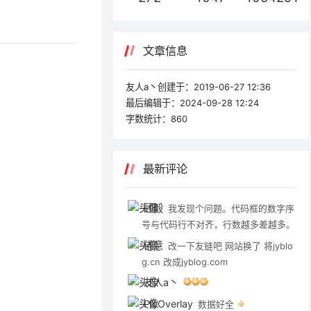
文章信息
友人a丶创建于：
2019-06-27 12:36
最后编辑于：
2024-09-28 12:24
字数统计：
860
最新评论
顾毅
我发现个问题。代码框的数字序
号与代码行不对齐，行数越多差越多。
倦意
改一下友链吧 网站换了 将jyblo
g.cn 改成jyblog.com
友人a丶
PicOverlay
数据好全