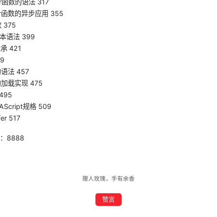
or函数的语法 317
tor函数的异步应用 355
 375
基本语法 399
承 421
9
的语法 457
的加载实现 475
495
Script规格 509
er 517
：8888
赠人玫瑰，手有余香
赞赏