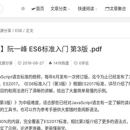
🛩️
首页
🗂️
文章聚合
文章分类
快速阅读
资源分享
/
ES6
/ 正文
】阮一峰 ES6标准入门 第3版 .pdf
资源分享
2019-06-27
1418热度
0评论
vaScript语言标准的统称，每年6月发布一次修订版，迄今为止已经发布
016、ES2017。《ES6标准入门（第3版）》根据ES2017标准，详尽介
计目的和用法进行了清晰的讲解，给出了大量简单易懂的示例。
第3版）》为中级难度，适合那些已经对JavaScript语言有一定了解的
展的工具书，也可以作为参考手册供大家随时查阅新语法。
30%的内容，完全覆盖了ES2017标准，相比第2版介绍了更多的语法点
充实了示例，论述更准确，更易懂易学。