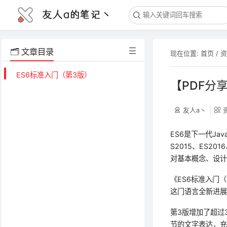
友人a的笔记丶
🗂️ 文章目录
现在位置:
首页
/
ES6标准入门（第3版）
【PDF分享
友人a丶
ES6是下一代Ja
S2015、ES2
对基本概念、设
《ES6标准入门（
这门语言全新进
第3版增加了超过
节的文字表达，