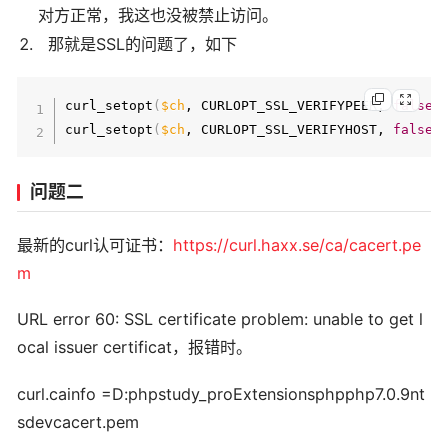
对方正常，我这也没被禁止访问。
那就是SSL的问题了，如下
curl_setopt
(
$ch
, CURLOPT_SSL_VERIFYPEER, 
false
)
curl_setopt
(
$ch
, CURLOPT_SSL_VERIFYHOST, 
false
)
问题二
最新的curl认可证书：
https://curl.haxx.se/ca/cacert.pe
m
URL error 60: SSL certificate problem: unable to get l
ocal issuer certificat，报错时。
curl.cainfo =D:phpstudy_proExtensionsphpphp7.0.9nt
sdevcacert.pem