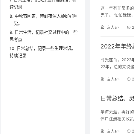
续记录
这一年有非常多的
完了。 忙忙碌碌
8. 中秋节回家，待到夜深人静好好睡
暇的时间来思考一
一觉。
友人a丶
比较大的变化之一
9. 日常生活，记录社交过程中的一些
下。在做出决定
思考点
我意料的是之后
2022年年终
10. 日常总结，记录一些生理常识。
持续记录
时光荏苒，2022
22年，总的来说
到了不少经验，
友人a丶
体、学习充电一直
面没有太多变化
分关系都是保持
日常总结、
学海无涯，再好的
体户注册相关政策：http
8/content_
友人a丶
有朝一日会更丑恶