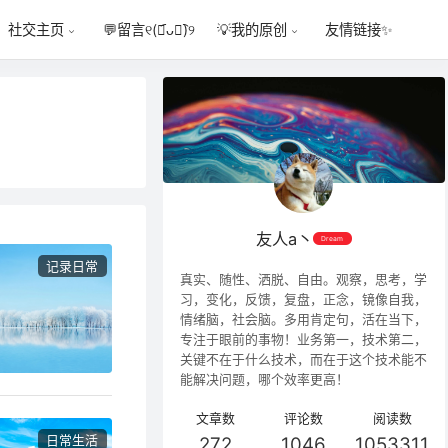
💬
留言୧(﹒︠ᴗ﹒︡)୨
友情链接✨
社交主页
💡
我的原创
友人a丶
Dream
记录日常
真实、随性、洒脱、自由。观察，思考，学
习，变化，反馈，复盘，正念，镜像自我，
情绪脑，社会脑。多用肯定句，活在当下，
专注于眼前的事物！业务第一，技术第二，
关键不在于什么技术，而在于这个技术能不
能解决问题，哪个效率更高！
文章数
评论数
阅读数
日常生活
272
1046
1053311