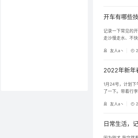
标准滑坡 规则是不
开车有哪些
记录一下常见的开
走沙慢走水、不快
以上，后视镜和障
友人a丶
窗中间和障碍物对
柱和障碍物对齐时
向盘打满可安全出
2022年新
1月24号，计划
了一下。带着行
了。大概中午又
友人a丶
坐车，怕晕车趴了
晚上10点多，然后
代码。期间带外甥
日常生活，
因为刚才 我突然