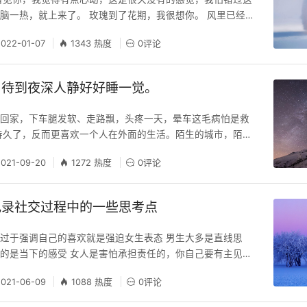
脑一热，就上来了。 玫瑰到了花期，我很想你。 风里已经有
想你了。 狗听了都摇头 要不要买衣服？今天上街看到很多人
2022-01-07
1343 热度
0评论
想到是否你也一样。 就是突然觉得这一刻很美好，忍不住想
就输呗,你想想你的人生能全部赢吗。 你觉得单身是被迫的还
择，哪有人会被迫单身，说实话，
，待到夜深人静好好睡一觉。
车回家，下车腿发软、走路飘，头疼一天，晕车这毛病怕是救
待久了，反而更喜欢一个人在外面的生活。陌生的城市，陌生
把谁放在心里挂着，也不用担心别人突然闯入自己的生活，不
2021-09-20
1272 热度
0评论
、别人过的好不好，做自己便好。 生活本就有压力，我们的
不下这么多需要挂念的人。 家是心里的牵挂，无论走到哪，
，都让我们有个归处。 小外甥女生日，喝
记录社交过程中的一些思考点
过于强调自己的喜欢就是强迫女生表态 男生大多是直线思
的是当下的感受 女人是害怕承担责任的，你自己要有主见。
让人珍惜，最重要的就是要产生共情 关心一个人需要关心和
2021-06-09
1088 热度
0评论
不要太过于直接，会让人没有安全感 我们有时候都太专注于结
爱这件事，最基本的不就是两个人在一起开心吗？ 当你觉得