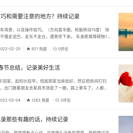
具有选择性遵守的。 PipeWir
技巧和需要注意的地方？持续记录
车场景，以及操作技巧。（方向盘半圈，轮胎转动15度） 快
不慢走泥巴、走灰不走白，遇黑停下来。 车身距离障碍物1m
碍物对齐时打满方向盘即可 车身距离障碍物0.5m以上，车
2022-02-25
921 热度
0评论
齐时打满方向盘即可 车身距离障碍物贴近后视镜时，车身B
打满方向盘即可 侧方位出库：看到前车后保险杠上沿时，方
库 倒车入库的常用技巧： 直
年春节总结，记录美好生活
下午回家，起的比较早，彻底把家当收拾好，然后把房间打扫
李，出门跟着朋友去家具市场逛了一圈，路上晕车了，人都麻
回来了，一起吃了一碗粉，之后踏上了回家的路。朋友开车我
2022-02-04
1283 热度
0评论
一路，下午4点多到家，一家人聚一起吃了顿饭，拉家常到
洗澡睡觉了。 1月25，26，27都没啥事，窝家里，学习，敲
女到处跑 1月28号，下午和堂弟
记录那些有趣的话，持续记录
看见你，我觉得有点心动，这是很久没有的感觉，我怕错过这