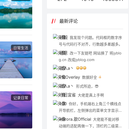
最新评论
顾毅
我发现个问题。代码框的数字序
号与代码行不对齐，行数越多差越多。
日常生活
倦意
改一下友链吧 网站换了 将jyblo
g.cn 改成jyblog.com
友人a丶
PicOverlay
数据好全
友人a丶
形式所迫，😎
今日宜省
大佬是真上手啊
记录日常
100
你好，手机端右上角三个横线点
开导航栏，左侧弹出的菜单文字显示不
清晰，可以优化一下吗？
Aurora.歆Official
大佬能不能对移
动端的适配再做一下，顶栏的二级菜单