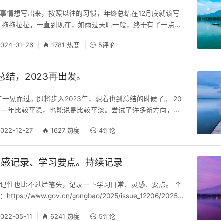
事情想写出来，按照以往的习惯，年终总结在12月底就该写
，拖拖拉拉，一直到现在，如雨过天晴一般，终于有了一点闲
下过去的一年。 上半年的时候换了一份工作，算是这一年来
2024-01-26
1781 热度
5评论
。 起初只是觉得生活需要发生一点改变，于是尝试行动了一
之前，我一直觉得这对我来说可能会是翻天覆地的变化，出乎
的面试、离职、入职很自然的就走过来了。
总结，2023再出发。
年一晃而过。即将步入2023年，想着也到总结的时候了。 20
这一年比较平稳，也能说是比较平淡。尝试了许多新方向，得
但是人生路上的迷雾并没有减少，还需要继续摸索。锻炼身
2022-12-27
1627 热度
4评论
有在坚持，也算是达成了上一年的几个小目标。 人际交往方
，朋友依旧是那几位，也没有太多的结交新朋友的想法，大部
在角色之内。今年留心记住了朋友们的
灵感记录、学习要点。持续记录
记性也比不过烂笔头，记录一下学习日常、灵感、要点。 个
s://www.gov.cn/gongbao/2025/issue_12206/20250
7035427.html 未被表达的情绪永远不会消失，它们只是被活埋了，
2022-05-11
6241 热度
5评论
的方式爆发出来 从行为学的角度来说，人的自利偏差会导致