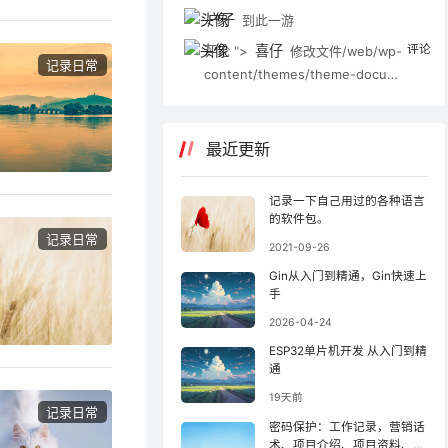
用不了。
户子
到此一游
喜仔
评论
评论 ">
修改文件/web/wp-
记录日常
content/themes/theme-docume
nt-master/template/index/articl
e-header.php 将
评论 替换为 pos
t_author) { ?>
评论 <a href=""titl
最近更新
e="编辑">编辑
记录一下自己用过的各种语言
的软件包。
记录日常
2021-09-26
Gin从入门到精通，Gin快速上
手
2026-04-24
ESP32单片机开发 从入门到精
通
19天前
记录日常
密码保护：工作记录，营销话
术、项目介绍、项目资料、用