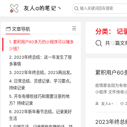
友人a的笔记丶
🗂️ 文章导航
分类：
记
1. 累积用户60多万的小程序可以赚多
共12篇文
少钱？
2. 2023年终总结：这一年发生了很
多事情
累积用户60
3. 2022年年终总结，2023再出发。
4. 日常总结、灵感记录、学习要点。
疫情那会因为有
持续记录
小程序 文件快收
5. 开车有哪些技巧和需要注意的地
点。 小程序用户
方？持续记录
友人a丶
收益的话，能够打
多，而且功能也大
6. 2022年新年春节总结，记录美好
实话能做到现在
生活
2023年终
7. 日常生活，记录那些有趣的话，持