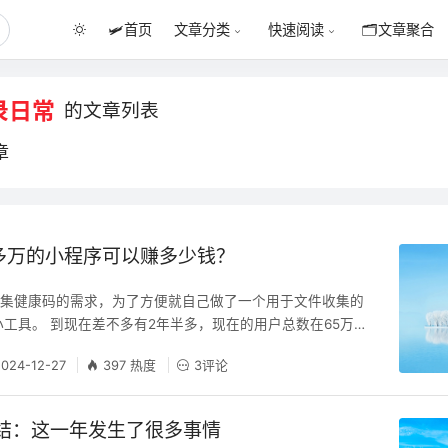
🛩️
首页
🗂️
文章聚合
文章分类
快速阅读
录日常
的文章列表
章
多万的小程序可以赚多少钱？
收集健康码的需求，为了方便就自己做了一个用于文件收集的
小工具。 到现在差不多有2年半多，现在的用户总数在65万多
数看起来不少，实际上水分蛮多的（小程序功能性质如此）。
2024-12-27
397 热度
3评论
平运营的成本，然后小挣一顿饭钱。 这个类目的小程序很
差不差。所以广告没挂很多，算是留存用户的策略之一， 说
，跟个人能力关系不大，时势造英雄，时
总结：这一年发生了很多事情