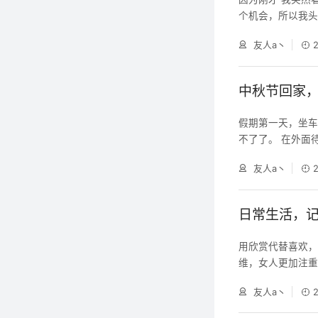
个机会，所以我头
秋天的味道了，我
友人a丶
穿得漂漂亮亮，就
分享给你。 那输
是一种选择？选
中秋节回家
假期第一天，坐
不了了。 在外面
的人，谁也不用
友人a丶
用想着别人怎么看
世界没那么大，装
生活有多么不如意
日常生活，
用欣赏代替喜欢，
维，女人更加注重
越是得不到的才越
友人a丶
她有关的所有人 
果，反而忽略了恋