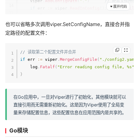
    viper
.
AddConfigPath
(
"."
)
// 配置文件所在
展开代码
if
 err 
:=
 viper
.
ReadInConfig
(
)
;
 err 
!=
nil
        log
.
Fatalf
(
"Error reading config file, 
}
也可以省略多次调用viper.SetConfigName，直接合并指
定路径的配置文件：
// 读取第二个配置文件并合并
    viper
.
SetConfigName
(
"config2"
)
// 配置文件名
// 读取第二个配置文件并合并
if
 err 
:=
 viper
.
MergeInConfig
(
)
;
 err 
!=
nil
if
 err 
:=
 viper
.
MergeConfigFile
(
"./config2.yaml
        log
.
Fatalf
(
"Error reading config file, 
    log
.
Fatalf
(
"Error reading config file, %s"
,
}
}
}
在Go应用中，一旦对Viper进行了初始化，其他模块就可以
直接引用而无需重新初始化。这是因为Viper使用了全局变
量来存储配置信息，这些配置信息在应用范围内是共享的。
Go模块