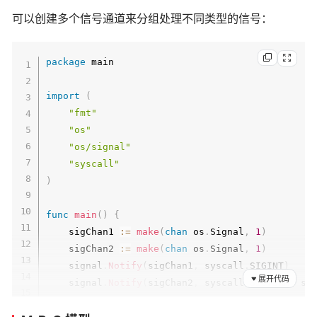
可以创建多个信号通道来分组处理不同类型的信号：
package
 main

import
(
"fmt"
"os"
"os/signal"
"syscall"
)
func
main
(
)
{
    sigChan1 
:=
make
(
chan
 os
.
Signal
,
1
)
    sigChan2 
:=
make
(
chan
 os
.
Signal
,
1
)
    signal
.
Notify
(
sigChan1
,
 syscall
.
SIGINT
)
展开代码
    signal
.
Notify
(
sigChan2
,
 syscall
.
SIGTERM
,
 sy
go
func
(
)
{