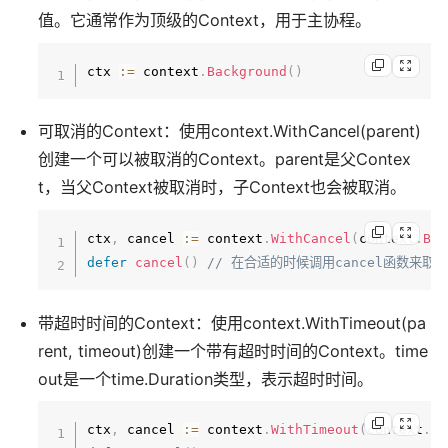
值。它通常作为顶级的Context，用于主协程。
ctx 
:=
 context
.
Background
(
)
可取消的Context：使用context.WithCancel(parent)
创建一个可以被取消的Context。parent是父Contex
t，当父Context被取消时，子Context也会被取消。
ctx
,
 cancel 
:=
 context
.
WithCancel
(
context
.
Bac
defer
cancel
(
)
// 在合适的时候调用cancel函数来取消
带超时时间的Context：使用context.WithTimeout(pa
rent, timeout)创建一个带有超时时间的Context。time
out是一个time.Duration类型，表示超时时间。
ctx
,
 cancel 
:=
 context
.
WithTimeout
(
context
.
Ba