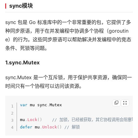
select
{
sync模块
case
<-
ctx
.
Done
(
)
:
// 监听上下文的结束
                fmt
.
Printf
(
"Goroutine %d cancel
sync 包是 Go 标准库中的一个非常重要的包，它提供了多
return
种同步原语，用于在并发编程中协调多个协程（goroutin
case
<-
time
.
After
(
20
*
 time
.
Second
)
e）的行为。这些同步原语可以帮助解决并发编程中的竞态
                fmt
.
Printf
(
"Goroutine %d finish
条件、死锁等问题。
}
}
(
i
)
1.sync.Mutex
}
sync.Mutex 是一个互斥锁，用于保护共享资源，确保同一
// 模拟任务的执行
时间只有一个协程可以访问该资源。
    time
.
Sleep
(
10
*
 time
.
Second
)
    fmt
.
Println
(
"Cancelling all goroutines"
)
cancel
(
)
var
 mu sync
.
Mutex

}
mu
.
Lock
(
)
// 加锁，已经被获取，其它协程调用会阻塞等
defer
 mu
.
Unlock
(
)
// 解锁