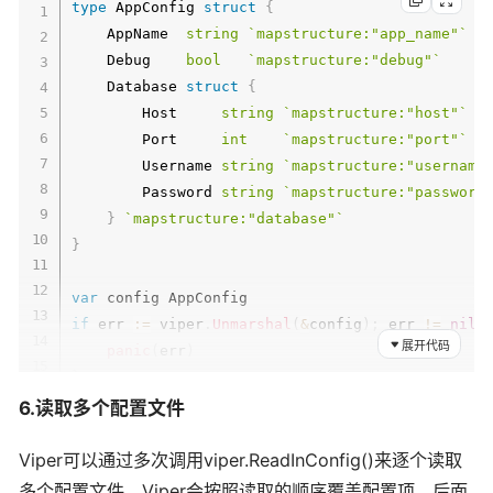
type
 AppConfig 
struct
{
    AppName  
string
`mapstructure:"app_name"`
    Debug    
bool
`mapstructure:"debug"`
    Database 
struct
{
        Host     
string
`mapstructure:"host"`
        Port     
int
`mapstructure:"port"`
        Username 
string
`mapstructure:"username
        Password 
string
`mapstructure:"password
}
`mapstructure:"database"`
}
var
if
 err 
:=
 viper
.
Unmarshal
(
&
config
)
;
 err 
!=
nil
展开代码
panic
(
err
)
}
6.读取多个配置文件
Viper可以通过多次调用viper.ReadInConfig()来逐个读取
多个配置文件。Viper会按照读取的顺序覆盖配置项，后面