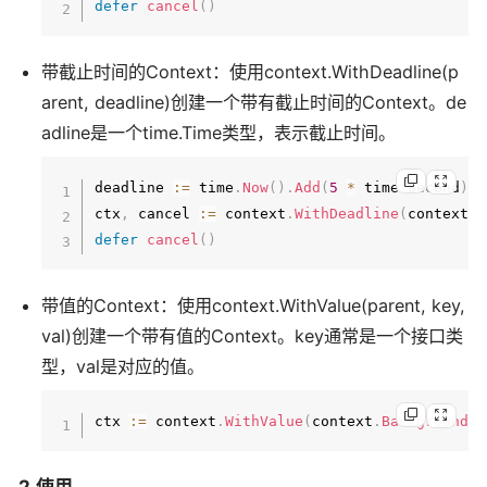
defer
cancel
(
)
带截止时间的Context：使用context.WithDeadline(p
arent, deadline)创建一个带有截止时间的Context。de
adline是一个time.Time类型，表示截止时间。
deadline 
:=
 time
.
Now
(
)
.
Add
(
5
*
 time
.
Second
)
ctx
,
 cancel 
:=
 context
.
WithDeadline
(
context
.
B
defer
cancel
(
)
带值的Context：使用context.WithValue(parent, key,
val)创建一个带有值的Context。key通常是一个接口类
型，val是对应的值。
ctx 
:=
 context
.
WithValue
(
context
.
Background
(
)
2.使用