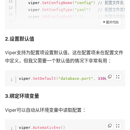
    viper
.
SetConfigName
(
"config"
)
// 配置文件名（
    viper
.
SetConfigType
(
"yaml"
)
// 配置文件类型
    viper
.
AddConfigPath
(
"."
)
// 配置文件所在
展开代码
// 读取配置文件
if
 err 
:=
 viper
.
ReadInConfig
(
)
;
 err 
!=
nil
2.设置默认值
        log
.
Fatalf
(
"Error reading config file, 
}
Viper支持为配置项设置默认值，这在配置项未在配置文件
中定义，但我又需要一个默认值的情况下非常有用 ：
// 获取配置值
    appName 
:=
 viper
.
GetString
(
"app_name"
)
viper
.
SetDefault
(
"database.port"
,
3306
)
    debug 
:=
 viper
.
GetBool
(
"debug"
)
    dbHost 
:=
 viper
.
GetString
(
"database.host"
)
    dbPort 
:=
 viper
.
GetInt
(
"database.port"
)
3.绑定环境变量
    dbUser 
:=
 viper
.
GetString
(
"database.usernam
    dbPass 
:=
 viper
.
GetString
(
"database.passwor
Viper可以自动从环境变量中读取配置 ：
}
viper
.
AutomaticEnv
(
)