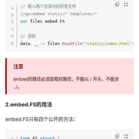
// 嵌入两个目录内的所有文件
//go:embed static/* templates/*
var
 files embed
.
FS

// 读取
data
,
_
:=
 files
.
ReadFile
(
"static/index.html"
)
注意
embed的路径必须是相对路径，不能以 / 开头，不能含
../。
2.embed.FS的用法
embed.FS只有四个公开的方法：
type
 FS 
struct
{