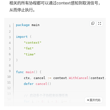
相关的所有协程都可以通过context感知到取消信号，
从而停止执行。
package
 main

import
(
"context"
"fmt"
"time"
)
func
main
(
)
{
    ctx
,
 cancel 
:=
 context
.
WithCancel
(
context
.
B
defer
cancel
(
)
// 启动多个子协程来处理任务
展开代码
for
 i 
:=
0
;
 i 
<
3
;
 i
++
{
go
func
(
id 
int
)
{