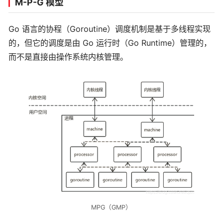
M-P-G 模型
for
{
select
{
Go 语言的协程（Goroutine）调度机制是基于多线程实现
case
 sig 
:=
<-
sigChan1
:
的，但它的调度是由 Go 运行时（Go Runtime）管理的，
                fmt
.
Printf
(
"Caught SIGINT: %vn"
而不是直接由操作系统内核管理。
case
 sig 
:=
<-
sigChan2
:
                fmt
.
Printf
(
"Caught SIGTERM or S
}
}
}
(
)
    fmt
.
Println
(
"Program is running... Press Ct
select
{
}
}
MPG（GMP）