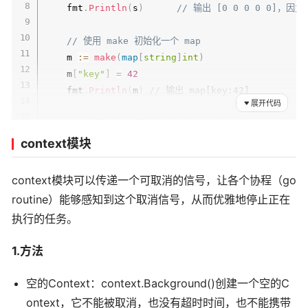
    fmt
.
Println
(
s
)
// 输出 [0 0 0 0 0]，因为
// 使用 make 初始化一个 map
    m 
:=
make
(
map
[
string
]
int
)
    m
[
"key"
]
=
42
    fmt
.
Println
(
m
)
// 输出 map[key:42]
展开代码
// 使用 make 初始化一个 channel
    c 
:=
make
(
chan
int
)
context模块
go
func
(
)
{
        c 
<-
42
context模块可以传递一个可取消的信号，让各个协程（go
}
(
)
routine）能够感知到这个取消信号，从而优雅地停止正在
    fmt
.
Println
(
<-
c
)
// 输出 42
执行的任务。
}
1.方法
空的Context：context.Background()创建一个空的C
ontext，它不能被取消，也没有超时时间，也不能携带