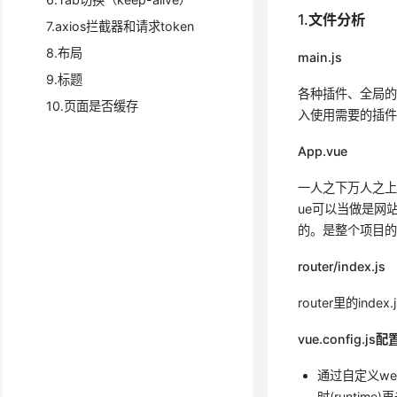
1.文件分析
7.axios拦截器和请求token
8.布局
main.js
9.标题
各种插件、全局的C
10.页面是否缓存
入使用需要的插件
App.vue
一人之下万人之上的
ue可以当做是网
的。是整个项目的
router/index.js
router里的in
vue.config.j
通过自定义webp
时(runtime