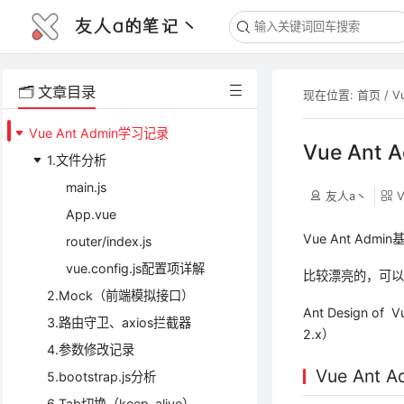
友人a的笔记丶
🗂️ 文章目录
现在位置:
首页
/
V
Vue Ant Admin学习记录
Vue An
1.文件分析
main.js
友人a丶
App.vue
Vue Ant Adm
router/index.js
vue.config.js配置项详解
比较漂亮的，可
2.Mock（前端模拟接口）
Ant Design of 
3.路由守卫、axios拦截器
2.x）
4.参数修改记录
Vue Ant
5.bootstrap.js分析
6.Tab切换（keep-alive）