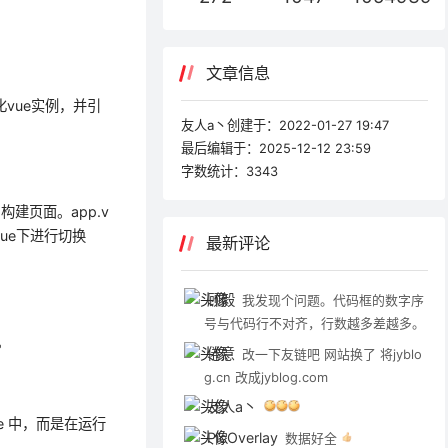
文章信息
化vue实例，并引
友人a丶创建于：
2022-01-27 19:47
最后编辑于：
2025-12-12 23:59
字数统计：
3343
构建页面。app.v
ue下进行切换
最新评论
顾毅
我发现个问题。代码框的数字序
号与代码行不对齐，行数越多差越多。
。
倦意
改一下友链吧 网站换了 将jyblo
g.cn 改成jyblog.com
友人a丶
dle 中，而是在运行
PicOverlay
数据好全