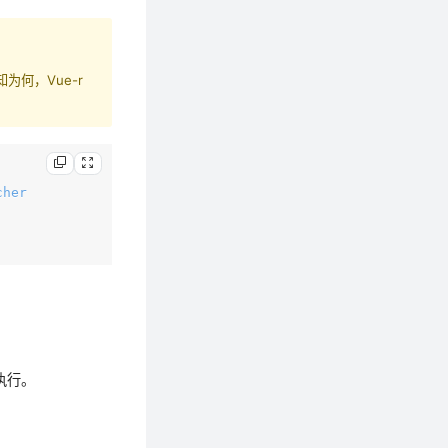
不知为何，Vue-r
cher
t
应执行。