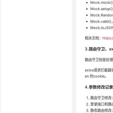
Mock.mo
Mock.setu
Mock.Ra
Mock.vali
Mock.toJS
相关文档：
https
3.路由守卫、ax
路由守卫则是处
axios请求拦截
en 的cookie。
4.参数修改记
路由守卫修改：src
登录接口和路由获取
静态路由修改：src