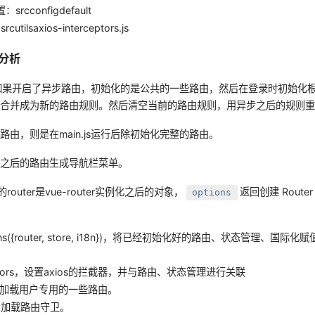
rcconfigdefault
utilsaxios-interceptors.js
js分析
行时，如果开启了异步路由，初始化的是公共的一些路由，然后在登录时初始化
后合并成为新的路由规则。然后清空当前的路由规则，用异步之后的规则
路由，则是在main.js运行后除初始化完整的路由。
求之后的路由生成导航栏菜单。
p的router是vue-router实例化之后的对象，
返回创建 Rout
options
。
ions({router, store, i18n})，将已经初始化好的路由、状态管理、国际化赋
rceptors，设置axios的拦截器，并与路由、状态管理进行关联
es，加载用户专用的一些路由。
ds，加载路由守卫。