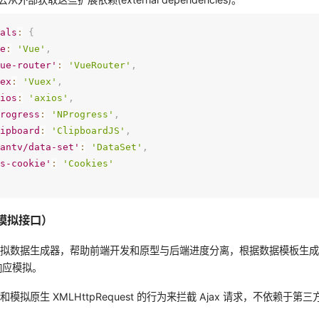
nals
:
{
ue
:
'Vue'
,
vue-router'
:
'VueRouter'
,
uex
:
'Vuex'
,
xios
:
'axios'
,
progress
:
'NProgress'
,
lipboard
:
'ClipboardJS'
,
@antv/data-set'
:
'DataSet'
,
js-cookie'
:
'Cookies'
端模拟接口）
一个模拟数据生成器，帮助前端开发和原型与后端进度分离，根据数据模板生成模
响应模拟。
盖和模拟原生 XMLHttpRequest 的行为来拦截 Ajax 请求，不依赖于第三方