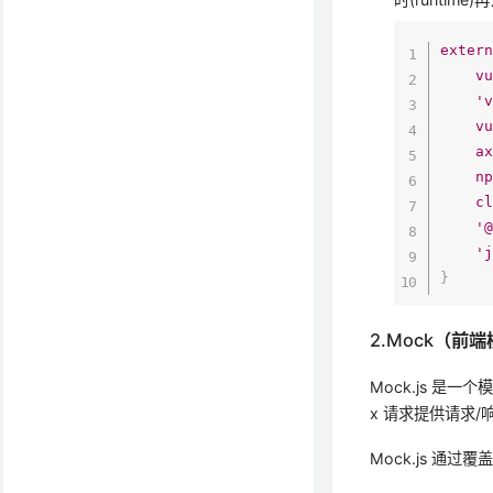
exter
v
'
v
a
n
c
'
'
}
2.Mock（前
Mock.js 是
x 请求提供请求/
Mock.js 通过覆