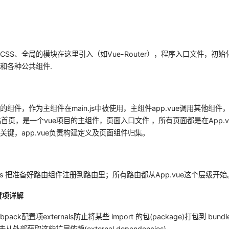
SS、全局的模块在这里引入（如Vue-Router），程序入口文件，初始
和各种公共组件.
组件，作为主组件在main.js中被使用，主组件app.vue调用其他组件，
站首页，是一个vue项目的主组件，页面入口文件 ，所有页面都是在App.v
关键，app.vue负责构建定义及页面组件归集。
dex.js 把准备好路由组件注册到路由里；所有路由都从App.vue这个层级开始
s配置项详解
ack配置项externals防止将某些 import 的包(package)打包到 bun
)再去从外部获取这些扩展依赖(external dependencies)。