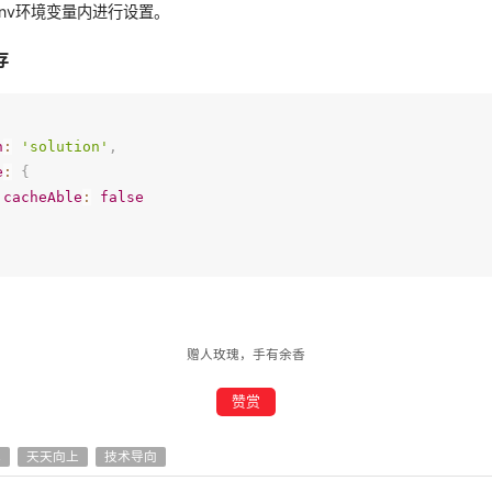
.env环境变量内进行设置。
存
n
:
'solution'
,
e
:
{
cacheAble
:
false
赠人玫瑰，手有余香
赞赏
己
天天向上
技术导向