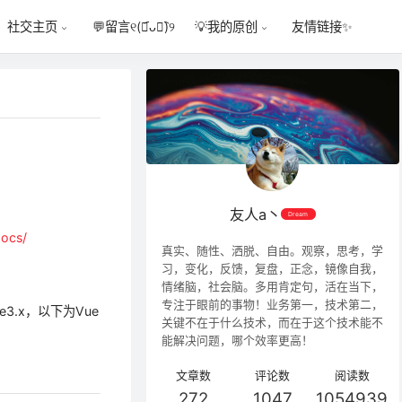
💬
留言୧(﹒︠ᴗ﹒︡)୨
友情链接✨
社交主页
💡
我的原创
友人a丶
Dream
docs/
真实、随性、洒脱、自由。观察，思考，学
习，变化，反馈，复盘，正念，镜像自我，
情绪脑，社会脑。多用肯定句，活在当下，
专注于眼前的事物！业务第一，技术第二，
3.x，以下为Vue
关键不在于什么技术，而在于这个技术能不
能解决问题，哪个效率更高！
文章数
评论数
阅读数
272
1047
1054939