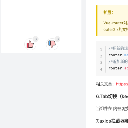
扩展：
Vue-route
outer2.x
3
3
/*用新的
router
.
m
/*追加新的
router
.
a
相关文章：
https
6.Tab切换（kee
当组件在 内被切换，
7.axios拦截器