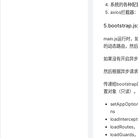
系统的各种配置：s
axios拦截器：src
5.bootstrap.
main.js运
的动态路由，然
如果没有开启异步
然后根据异步请
传递给bootstra
置对象（只读）
setAppOpt
ns
loadInte
loadRout
loadGuar