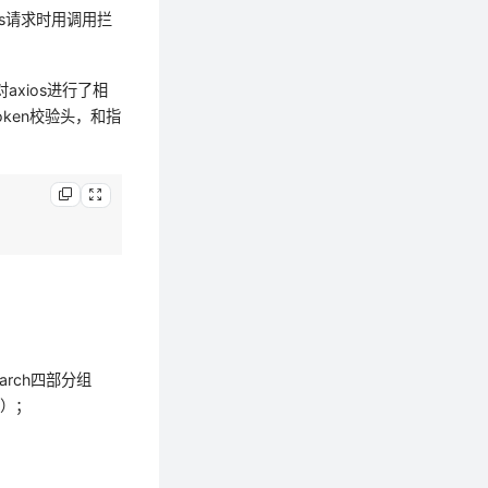
os请求时用调用拦
对axios进行了相
ken校验头，和指
search四部分组
e）；