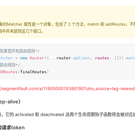
r对象的Matcher 属性是一个对象，包含了 2 个方法，match 和 addRoutes，
的文档中并未提到这几个接口。
规则重置所有路由规则*/
atcher
=
new
Router
(
{
...
router
.
options
,
routes
:
[
]
}
)
.
mat
路由规则*/
ddRoutes
(
finalRoutes
)
://segmentfault.com/a/1190000019386190?utm_source=tag-newes
p-alive）
它的 activated 和 deactivated 这两个生命周期钩子函数将会被对
和请求token