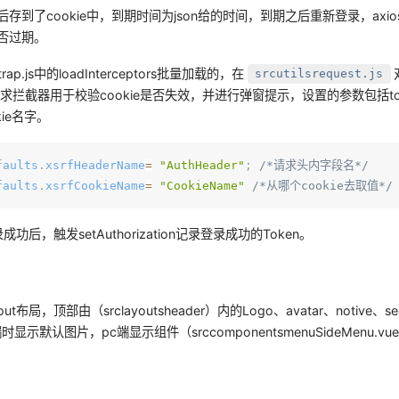
之后存到了cookie中，到期时间为json给的时间，到期之后重新登录，axi
是否过期。
ap.js中的loadInterceptors批量加载的，在
srcutilsrequest.js
求拦截器用于校验cookie是否失效，并进行弹窗提示，设置的参数包括to
kie名字。
faults
.
xsrfHeaderName
=
"AuthHeader"
;
/*请求头内字段名*/
faults
.
xsrfCookieName
=
"CookieName"
/*从哪个cookie去取值*/
登录成功后，触发setAuthorization记录登录成功的Token。
out布局，顶部由（srclayoutsheader）内的Logo、avatar、notive、
时显示默认图片，pc端显示组件（srccomponentsmenuSideMenu.vu