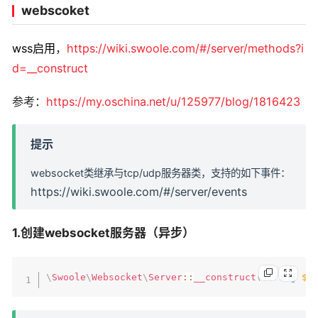
webscoket
wss启用
，
https://wiki.swoole.com/#/server/methods?i
d=__construct
参考：
https://my.oschina.net/u/125977/blog/1816423
提示
websocket类继承与tcp/udp服务器类，支持的如下事件：
https://wiki.swoole.com/#/server/events
1.创建websocket服务器（异步）
\
Swoole
\
Websocket
\
Server
::
__construct
(
string
$h