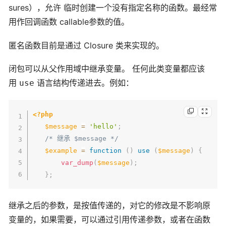
sures），允许 临时创建一个没有指定名称的函数。最经常
用作回调函数 callable参数的值。
匿名函数目前是通过 Closure 类来实现的。
闭包可以从父作用域中继承变量。 任何此类变量都应该
用
语言结构传递进去。例如：
use
<?php
$message
=
'hello'
;
/* 继承 $message */
$example
=
function
(
)
use
(
$message
)
{
var_dump
(
$message
)
;
}
;
继承之后的参数，是按值传递的，对它的修改是不影响原
变量的，如果需要，可以通过引用传递参数，或者在函数