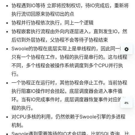
协程遇到IO等待 立即将控制权切，待IO完成后，重新将
执行流切回原来协程切出的点
协程并行协程依次执行，同上一个逻辑
协程嵌套执行流程由外向内逐层进入，直到发生IO，然
后切到外层协程，父协程不会等待子协程结束
Swoole的协程在底层实现上是单线程的，因此同一时间
只有一个协程在工作，协程的执行是串行的。这与线程
不同，多个线程会被操作系统调度到多个CPU并行执
行。
一个协程正在运行时，其他协程会停止工作。当前协程
执行阻塞IO操作时会挂起，底层调度器会进入事件循
环。当有IO完成事件时，底层调度器恢复事件对应的协
4%
程的执行。
对CPU多核的利用，仍然依赖于Swoole引擎的多进程
机制。
Swoole遇到需要等待的IO才会切换，比如SQL查询、比