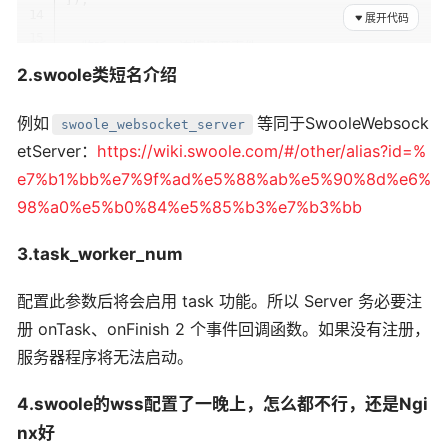
展开代码
/*监听WebSocket连接打开事件*/
$ws
->
on
(
'open'
,
function
(
$ws
,
$request
)
{
2.swoole类短名介绍
echo
"client-
{
$request
->
fd
}
 is openn"
;
}
)
;
例如
等同于SwooleWebsock
swoole_websocket_server
etServer：
https://wiki.swoole.com/#/other/alias?id=%
/*监听WebSocket消息事件*/
e7%b1%bb%e7%9f%ad%e5%88%ab%e5%90%8d%e6%
$ws
->
on
(
'message'
,
function
(
$ws
,
$frame
)
{
98%a0%e5%b0%84%e5%85%b3%e7%b3%bb
echo
"Message: 
{
$frame
->
data
}
n"
;
$ws
->
push
(
$frame
->
fd
,
"server: 
{
$frame
->
dat
3.task_worker_num
}
)
;
配置此参数后将会启用 task 功能。所以 Server 务必要注
/*监听WebSocket连接关闭事件*/
册 onTask、onFinish 2 个事件回调函数。如果没有注册，
$ws
->
on
(
'close'
,
function
(
$ws
,
$fd
)
{
服务器程序将无法启动。
echo
"client-
{
$fd
}
 is closedn"
;
}
)
;
4.swoole的wss配置了一晚上，怎么都不行，还是Ngi
nx好
$ws
->
start
(
)
;