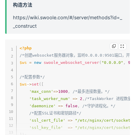
构造方法
https://wiki.swoole.com/#/server/methods?id=_
_construct
<?php
/*创建websocket服务器对象，监听0.0.0.0:9501端口，开启
$ws
=
new
swoole_websocket_server
(
"0.0.0.0"
,
95
/*配置参数*/
$ws
->
set
(
[
'max_conn'
=>
1000
,
/*最多连接数量。*/
'task_worker_num'
=>
2
,
/*TaskWorker 进程数量。
'daemonize'
=>
false
,
/*守护进程化。*/
/*配置SSL证书和密钥路径*/
'ssl_cert_file'
=>
"/etc/nginx/cert/socket.
'ssl_key_file'
=>
"/etc/nginx/cert/socket.
]
)
;