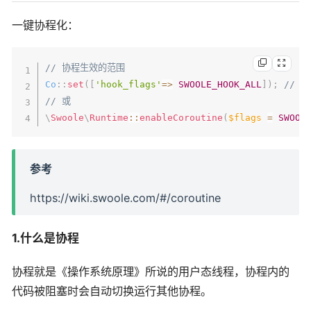
一键协程化：
// 协程生效的范围
Co
::
set
(
[
'hook_flags'
=>
SWOOLE_HOOK_ALL
]
)
;
// 
// 或
\
Swoole
\
Runtime
::
enableCoroutine
(
$flags
=
SWOOL
参考
https://wiki.swoole.com/#/coroutine
1.什么是协程
协程就是《操作系统原理》所说的用户态线程，协程内的
代码被阻塞时会自动切换运行其他协程。