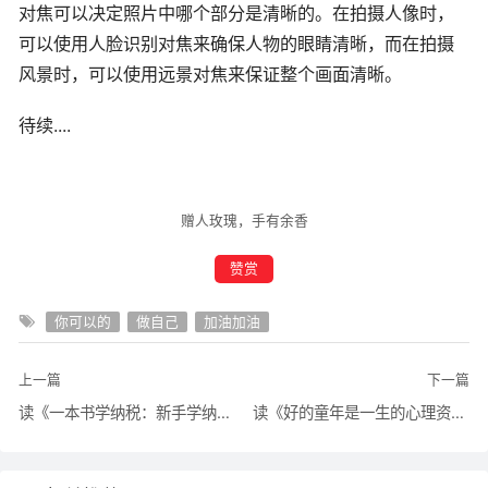
对焦可以决定照片中哪个部分是清晰的。在拍摄人像时，
可以使用人脸识别对焦来确保人物的眼睛清晰，而在拍摄
风景时，可以使用远景对焦来保证整个画面清晰。
待续....
赠人玫瑰，手有余香
赞赏
你可以的
做自己
加油加油
上一篇
下一篇
读《一本书学纳税：新手学纳税从入门到精通》，相关笔记
读《好的童年是一生的心理资本：如何疗愈我们内在的伤》，相关笔记，持续记录