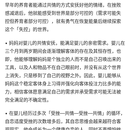
早年的养育者能通过共情的方式安抚好他的情绪，在挫败
感减退后，他就能感受到世界是部分可控的（需求可能失
控但养育者部分可控），就有勇气在恢复能量后继续探索
这个「失控」的世界。
• 妈妈对婴儿的共情安抚，能满足婴儿的亲密需求。婴儿在
三个月到两岁期间会逐渐理解客体的存在及其恒存性，也
即，他能够理解妈妈是个独立的人而不是自己召唤出来的
工具，以及人和物品不在自己眼前时，并没有从这个世界
上消失，只是移到了自己的视野之外。因此，婴儿能够从
妈妈这个稳定客体身上习得并强化向客体投注力比多的能
力，相信客体愿意满足自己的需求并承受需求可能无法被
完全满足的不确定性。
• 在婴儿经历过多次「受挫—共情—受挫—共情」的循环，
自恋适度受挫的次数增多后，其自恋思维会越来越符合客
观现实。他会成长为一个健康自恋的人，同时不再惧怕挫