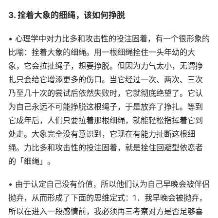
3. 拴着大象的细绳，该如何挣脱
• 心理学中对力比多和攻击性的投注固着，有一个很形象的
比喻：拴着大象的细绳。用一根细绳拴住一头年幼的大
象，它会拉扯绳子，想要挣脱。但因为力气太小，无谓挣
扎只会给它增添更多的伤口。当它经过一次、两次、三次
乃至几十次的尝试后依然失败时，它就彻底绝望了。它认
为自己永远不可能挣脱这根绳子，于是放弃了挣扎。等到
它成年后，人们只要拉着那根细绳，就能轻松指挥着它到
处走。大象完全没有意识到，它现在有能力扯断这根细
绳。力比多和攻击性的投注固着，就是拴住回避型依恋者
的「细绳」。
• 由于认定自己没有价值，所以他们认为自己早晚会被伴侣
抛弃，从而形成了下面的思维定式：1．我早晚会被抛弃，
所以在进入一段感情前，我必须再三考察对方是否足够喜