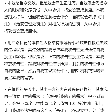
• 本我想当众交欢，但超我会产生羞耻感，自我就会考虑众
人的眼光和公序良俗，从中协调，将爱欲变成意淫。本我
想跟人打斗，但超我会在意社会评价，自我就会考虑《刑
法》《治安管理处罚法》对相关行为的惩罚，从中协调，
将攻击欲变成腹诽。
• 用弗洛伊德的本自超人格结构来解释小若攻击性投注失败
的过程就是，其过强的超我导致本我攻击性无法通过自我
投注到客体。也就是说，正常的攻击性投注过程是，本我
释放攻击性，超我对攻击性进行压抑，剩余的攻击性作为
自我的能量，然后自我在现实条件下用防御机制或策略来
满足本我的需求。
• 在情侣的争吵中，其中一方的内在过程是这样的。其本我
由于独立自主的需求（「你得听我的」的需求）得不到满
足，会把巨量攻击性能量（攻击值为 10）投注到自我上，
让自我想办法把眼前这个人「杀死」（在现实中，分手或