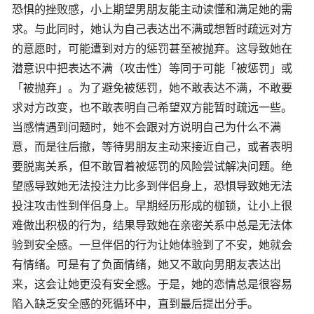
恐惧的挫败感，小上期望男朋友能主动读懂和满足她的需
求。与此同时，她认为自己表达出不满或想暂时疏远对方
的意愿时，可能遭到对方的惩罚甚至被抛弃。这导致她在
潜意识中把表达不满（攻击性）等同于可能「被惩罚」或
「被抛弃」。为了避免被惩罚，她不敢表达不满，不敢要
求对方改变，也不敢表明自己希望双方能暂时疏远一些。
当感情遇到问题时，她不会跟对方说明自己为什么不满
意，而是往后撤，等待男朋友主动来接近自己，或者表明
要脱离关系，但不敢冒着被惩罚的风险尝试解决问题。绝
望感导致她无法投注力比多到伴侣身上，恐惧导致她无法
投注攻击性到伴侣身上。早期经历形成的枷锁，让小上很
难做出积极的行为，结果导致她在亲密关系中总是无法体
验到安全感。一旦伴侣的行为让她体验到了不安，她就会
有情绪。可是有了负面情绪，她又不敢向男朋友表达出
来，这会让她更没有安全感。于是，她的恋情总是很容易
陷入缺乏安全感的死循环中，直到最后提出分手。