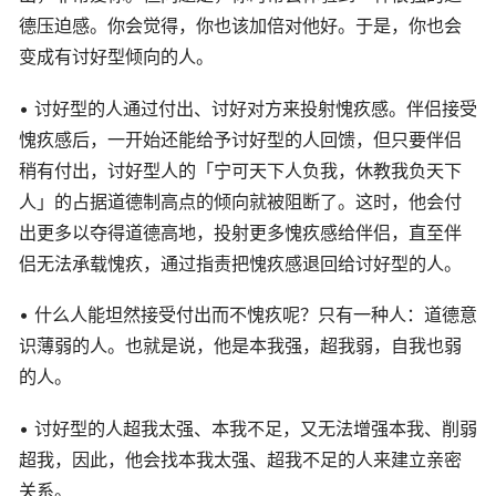
德压迫感。你会觉得，你也该加倍对他好。于是，你也会
变成有讨好型倾向的人。
• 讨好型的人通过付出、讨好对方来投射愧疚感。伴侣接受
愧疚感后，一开始还能给予讨好型的人回馈，但只要伴侣
稍有付出，讨好型人的「宁可天下人负我，休教我负天下
人」的占据道德制高点的倾向就被阻断了。这时，他会付
出更多以夺得道德高地，投射更多愧疚感给伴侣，直至伴
侣无法承载愧疚，通过指责把愧疚感退回给讨好型的人。
• 什么人能坦然接受付出而不愧疚呢？只有一种人：道德意
识薄弱的人。也就是说，他是本我强，超我弱，自我也弱
的人。
• 讨好型的人超我太强、本我不足，又无法增强本我、削弱
超我，因此，他会找本我太强、超我不足的人来建立亲密
关系。