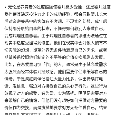
• 无论是养育者的过度照顾使婴儿极少受挫，还是婴儿过度
受挫使其缺乏投注力比多的成功经验，都会导致婴儿长大
后对亲密关系中的客体有不客观、不现实的幻想，成年后
保持部分原始自恋的状态，不懂得如何教别人来爱自己，
变成病理性自恋者。由于病理性自恋者的思维无法通过在
现实中适度受挫得到修正，他们在现实中会对他人抱有不
切实际的幻想，期望外界无条件地满足自己的需求，或者
期望关系按照他们制定的不平等的价值交换规则去发展。
比如，在恋爱里习惯「作」的人，通常是由于其恋爱需求
太强烈而经常体验到挫败感。他们需要伴侣来缓解自己的
情绪，于是疯狂向伴侣投注大量力比多，做出持续打电
话、发信息，强迫对方接受自己的关心等行为。这些行为
忽视了对方的感受，名为爱，实为骚扰。明明是需要对方
来缓解自己的情绪，但他们没有想好如何提供对方需要的
价值作为交换，而是执拗地要求对方无条件爱自己，结果
自然是对方不堪其扰，嫌他们「太作、太闹、脾气大」，