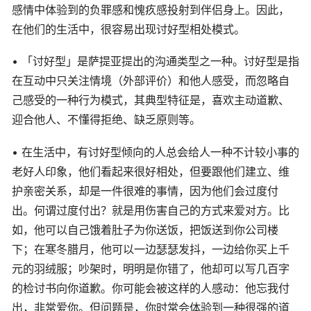
感情中体验到的负罪感和愧疚感投射到伴侣身上。因此，
在他们的生活中，很容易出现讨好型相处模式。
• 「讨好型」是萨提亚提出的沟通类型之一种。讨好型是指
在互动中只关注情境（外部评价）和他人感受，而忽略自
己感受的一种行为模式，其典型特征是，喜欢主动道歉、
迎合他人、不懂得拒绝、缺乏原则等。
• 在生活中，有讨好型倾向的人总会给人一种不计较小事的
老好人印象，他们看起来很好相处，但要跟他们建立、维
护亲密关系，却是一件很难的事情，因为他们会过度付
出。何谓过度付出？就是用伤害自己的方式来爱对方。比
如，他可以自己饿着肚子为你送饭，把饭送到你公司楼
下；在寒冬腊月，他可以一边瑟瑟发抖，一边给你买上千
元的羽绒服；吵架时，明明是你错了，他却可以写几百字
的检讨书向你道歉。你可能会被这样的人感动：他忘我付
出，非常爱你。但问题是，你时常会体验到一种很强的道