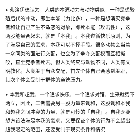
• 弗洛伊德认为，人类的本源动力与动物类似，一种是想繁
殖后代的冲动，即生本能（力比多），一种是想消灭竞争
者和让自己产生不适感的对象，即死本能（攻击性），这
两股能量合起来，就是「本我」。本我遵循快乐原则，为
了满足自己的需求，本我可以不择手段。很多动物会当着
一众同类的面进行交配，也会为了争夺交配权而互相撕
咬，直至竞争者死去。但人类终究与动物不同，人类有文
明教化。人类羞于当众交配，首先个体自己会感到羞耻，
其次个体会受制于群体的道德压力。
• 本我和超我，一个追求快乐，一个追求对错，生来就势不
两立，因此，二者需要另一股力量来调和，这股调和本我
和超我之间冲突的力量，就是可怜的「自我」。自我既要
想方设法满足本我的需求，又要保证个体的行为不会超出
超我限定的范围，还要受制于现实条件和情况