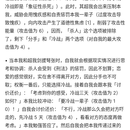
冷战即是「象征性杀死」）。此时，其超我会出来压制本
我，威胁会用愧疚感和自责惩罚本我一辈子（过度攻击导
致愧疚），向内攻击产生了道德性焦虑 [1] ，削弱了攻击性
能量（攻击值为 6），因而，「杀人」这个选项被排除
了，剩下「分手」和「冷战」两个选项（对自我的最大攻
击值为 4）。
• 当本我和超我剑拔弩张时，自我就会根据现实情况进行思
考和协调：杀人会受到《刑法》的惩罚，因此不划算；恋
爱的感觉很好，实在舍不得离开对方，因此分手也不可
取；权衡一番后，只能选择冷战。接着自我会跟本我「讨
价还价」：「考虑到你的感受，冷战三天（攻击值为 2）
如何？」本我比较冲动：「要冷战一辈子（攻击值为 1
0）！」自我会讨价还价：「不行，冷战那么久会把对方吓
走的，先冷战 5 天（攻击值为 4），看看对方的态度再做
考虑。」本我勉强答应了。然后自我会把本我传递过来的